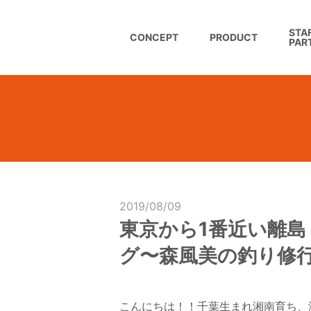
STAF
CONCEPT
PRODUCT
PAR
2019/08/09
東京から1番近い離
グ〜森風美の釣り修
こんにちは！！千葉生まれ湘南育ち、