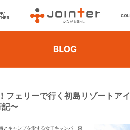
F/
COL
TNER
BLOG
島！フェリーで行く初島リゾートア
行記〜
海とキャンプを愛する女子キャンパー森