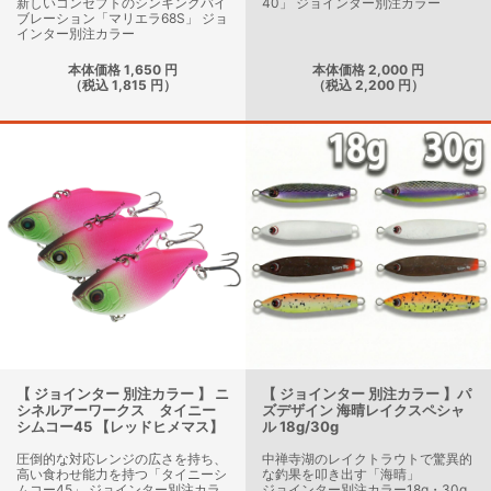
新しいコンセプトのシンキングバイ
40」 ジョインター別注カラー
ブレーション「マリエラ68S」 ジョ
インター別注カラー
本体価格 1,650 円
本体価格 2,000 円
（税込 1,815 円）
（税込 2,200 円）
【 ジョインター 別注カラー 】 ニ
【 ジョインター 別注カラー 】パ
シネルアーワークス タイニー
ズデザイン 海晴レイクスペシャ
シムコー45 【レッドヒメマス】
ル 18g/30g
圧倒的な対応レンジの広さを持ち、
中禅寺湖のレイクトラウトで驚異的
高い食わせ能力を持つ「タイニーシ
な釣果を叩き出す「海晴」
ムコー45」 ジョインター別注カラ
ジョインター別注カラー18g・30g