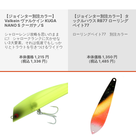
【ジョインター別注カラー】
【ジョインター別注カラー】 タ
Valkein ヴァルケイン KUGA
ックルハウス RB77 ローリング
NANO S クーガナノS
ベイト77
シャローレンジ攻略を思いのまま
ローリングベイト77 別注カラー
に! シャロークランクに欠かせな
い3大要素。それは低速でもしっか
りとトラウトを引きつけるワイドウ
ォブリングと、高速リトリーブ時で
も安定した泳ぎを生み出すボディー
本体価格 1,215 円
本体価格 1,350 円
バランス。そして狙いたいレンジを
（税込 1,336 円）
（税込 1,485 円）
細かく操ることが可能な操作性。こ
の3大要素を最大限まで引き出しな
がら、アングラーの思い通りにコン
トロールができるシャロークラン
ク・クーガのナノモデル。ミノーを
基にしたハイブリットボディーによ
り、低速での食わせ重視のパターン
や、高速でのリアクションバイトの
誘発も意のままに。