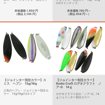
ー
の2ラインナップ。
本体価格 1,950 円
本体価格 780 円～
（税込 2,145 円）
（税込 858 円～）
【ジョインター別注カラー】ス
【ジョインター別注カラー】
ミス ヘブン 13g/16g
Rodio Craft ロデオクラフト ノ
ア-G 14ｇ
人気のヘブン・ジョインター別注カ
ラー 13g/16gの2タイプ
ロデオクラフト社の「ノア-G」14
ｇジョインター別注カラー