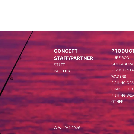
CONCEPT
PRODUC
STAFF/PARTNER
LURE ROD
COLLABORAT
STAFF
FLY & TENK
PARTNER
WADERS
FISHING GE
SIMPLE ROD
FISHING WE
OTHER
© WILD-1 2026