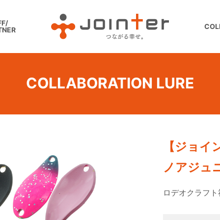
F/
COL
TNER
COLLABORATION LURE
【ジョイ
ノアジュニア 
ロデオクラフト