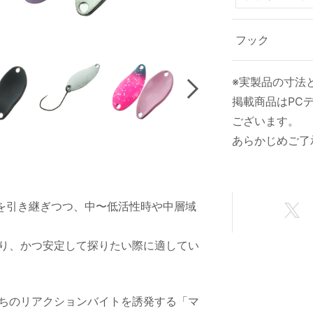
フック
※実製品の寸法
Next
掲載商品はPC
ございます。
あらかじめご了
食わせ能力を引き継ぎつつ、中〜低活性時や中層域
り、かつ安定して探りたい際に適してい
ちのリアクションバイトを誘発する「マ