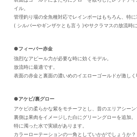
イル。
管理釣り場の全魚種対応でレインボーはもちろん、特に
( シルバーやギンザケとも言う )やサクラマスの放流時
●フィーバー赤金
強烈なアピール力が必要な時に効くモデル。
放流時に最適です。
表面の赤金と裏面の濃いめのイエローゴールドが激しく
●アケビ/裏グロー
アケビの柔らかな紫をモチーフとし、昔のエリアシーン
裏側は果肉をイメージした白にグリーングローを追加。
特に濁った水で実績があります。
カラーローテーションの一角としていかがでしょうか？