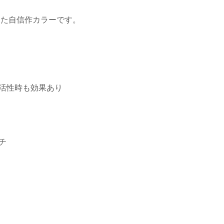
した自信作カラーです。
活性時も効果あり
チ