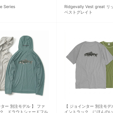
ee Series
Ridgevally Vest grea
ベストグレイト
ンター 別注モデル 】 ファ
【 ジョインター 別注モデル
ク ドラウトシェードフル
イントラック にほんのい