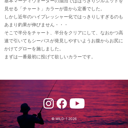
基本マーディウォーターの涸沼でははっきりシルエットを
見せる「チャート」カラーが昔から定番でした。
しかし近年のハイプレッシャー化ではっきりしすぎるのも
あまり釣果が伸びません・・・
そこで半分をチャート、半分をクリアにして、なおかつ高
速で引いてもシーバスが発見しやすいようお腹からお尻に
かけてグローを施しました。
まずは一番最初に投げて欲しいカラーです。
© WILD-1 2026