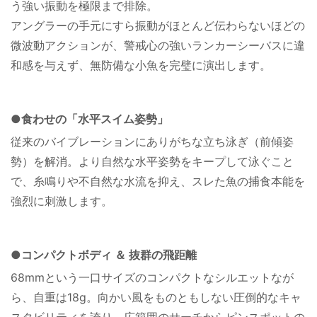
う強い振動を極限まで排除。
アングラーの手元にすら振動がほとんど伝わらないほどの
微波動アクションが、警戒心の強いランカーシーバスに違
和感を与えず、無防備な小魚を完璧に演出します。
●食わせの「水平スイム姿勢」
従来のバイブレーションにありがちな立ち泳ぎ（前傾姿
勢）を解消。より自然な水平姿勢をキープして泳ぐこと
で、糸鳴りや不自然な水流を抑え、スレた魚の捕食本能を
強烈に刺激します。
●コンパクトボディ ＆ 抜群の飛距離
68mmという一口サイズのコンパクトなシルエットなが
ら、自重は18g。向かい風をものともしない圧倒的なキャ
スタビリティを誇り、広範囲のサーチからピンスポットの