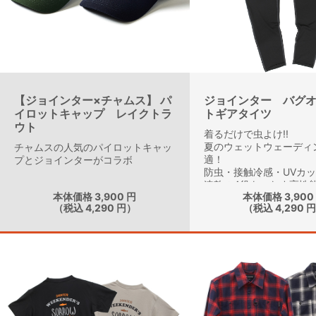
【ジョインター×チャムス】 パ
ジョインター バグ
イロットキャップ レイクトラ
トギアタイツ
ウト
着るだけで虫よけ!!
夏のウェットウェーディ
チャムスの人気のパイロットキャッ
適！
プとジョインターがコラボ
防虫・接触冷感・UVカ
速乾の4役をこなす高性
本体価格 3,900 円
本体価格 3,900
ツ。
（税込 4,290 円）
（税込 4,290 