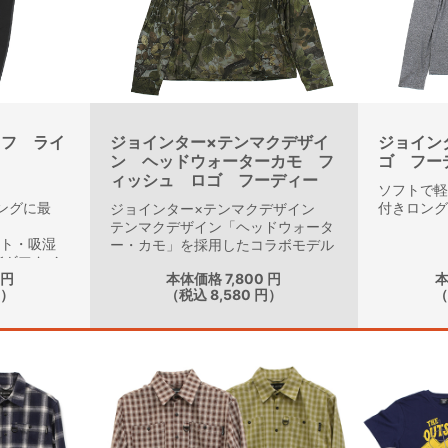
オフ ライ
ジョインター×テンマクデザイ
ジョイン
ン ヘッドウォーターカモ フ
ゴ フー
ィッシュ ロゴ フーディー
ソフトで
ングに最
付きロン
ジョインター×テンマクデザイン
テンマクデザイン「ヘッドウォータ
ット・吸湿
ー・カモ」を採用したコラボモデル
能ギアタイ
 円
本体価格 7,800 円
本
円）
（税込 8,580 円）
（