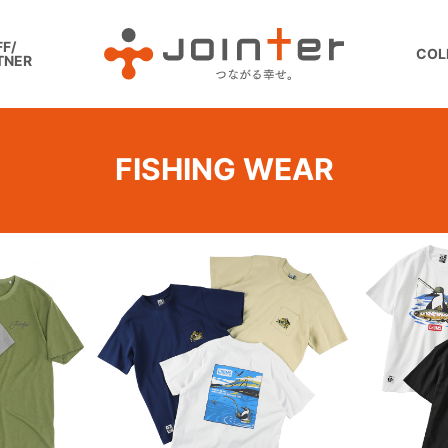
F/
COL
TNER
FISHING WEAR