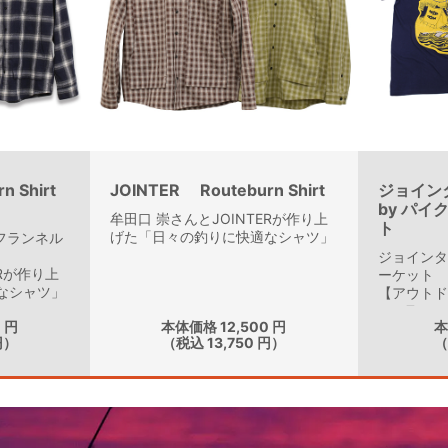
 Shirt
JOINTER Routeburn Shirt
ジョイン
by パ
牟田口 崇さんとJOINTERが作り上
ト
げた「日々の釣りに快適なシャツ」
r フランネル
ジョインタ
ERが作り上
ーケット
なシャツ」
【アウト
ージTシャ
 円
本体価格 12,500 円
本
円）
（税込 13,750 円）
（