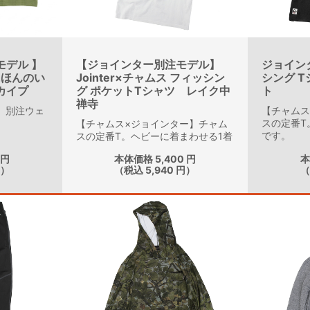
モデル 】
【ジョインター別注モデル】
ジョイン
にほんのい
Jointer×チャムス フィッシン
シング 
:カイプ
グ ポケットTシャツ レイク中
ト
禅寺
ck】 別注ウェ
【チャムス
スの定番T
【チャムス×ジョインター】チャム
です。
スの定番T。ヘビーに着まわせる1着
です。
 円
本体価格 5,400 円
本
円）
（税込 5,940 円）
（