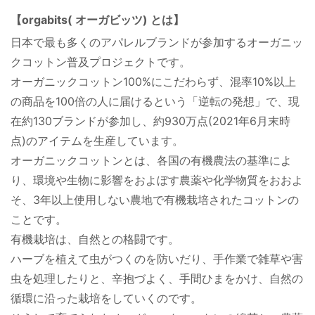
【orgabits( オーガビッツ) とは】
日本で最も多くのアパレルブランドが参加するオーガニッ
クコットン普及プロジェクトです。
オーガニックコットン100%にこだわらず、混率10%以上
の商品を100倍の人に届けるという「逆転の発想」で、現
在約130ブランドが参加し、約930万点(2021年6月末時
点)のアイテムを生産しています。
オーガニックコットンとは、各国の有機農法の基準によ
り、環境や生物に影響をおよぼす農薬や化学物質をおおよ
そ、3年以上使用しない農地で有機栽培されたコットンの
ことです。
有機栽培は、自然との格闘です。
ハーブを植えて虫がつくのを防いだり、手作業で雑草や害
虫を処理したりと、辛抱づよく、手間ひまをかけ、自然の
循環に沿った栽培をしていくのです。