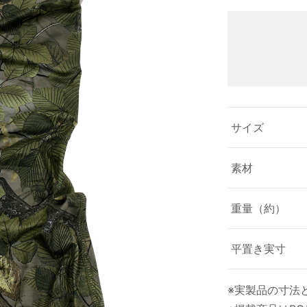
サイズ
素材
重量（約）
平置き実寸
※実製品の寸法