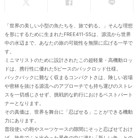
「世界の美しい小型の魚たちを、旅で釣る。」そんな理想
を形にするために生まれたFREE411-S5は、源流から世界
中の水辺まで、あなたの旅の可能性を無限に広げる一竿で
す。
ミニマリストのために設計されたこの超軽量・高機動ロッ
ドは、携行性に優れた5ピースのパックロッド仕様。
バックパックに難なく収まるコンパクトさは、険しい岩場
や密林を抜ける源流へのアプローチでも持ち運びのストレ
スを一切感じさせず、挑戦的な釣行におけるベストパート
ナーとなります。
その真価は、世界を舞台に「忍ばせる」ことができる機動
力にあります。
普段使いの鞄やスーツケースの隙間にそっと忍ばせておけ
ば、旅先でふと出会った景色の中に潜む「新しい魚」との