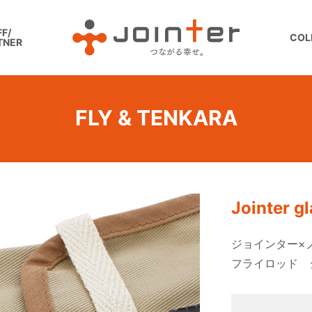
F/
COL
TNER
FLY & TENKARA
Jointer g
ジョインター×
フライロッド ジ