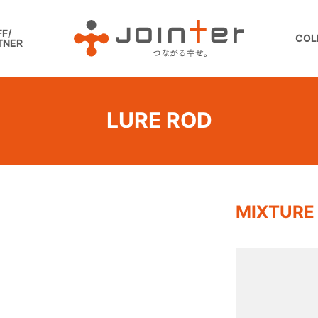
F/
COL
TNER
LURE ROD
MIXTUR