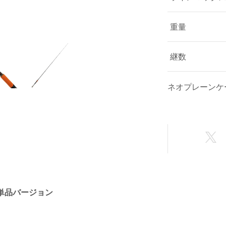
重量
継数
ネオプレーンケ
竿単品バージョン