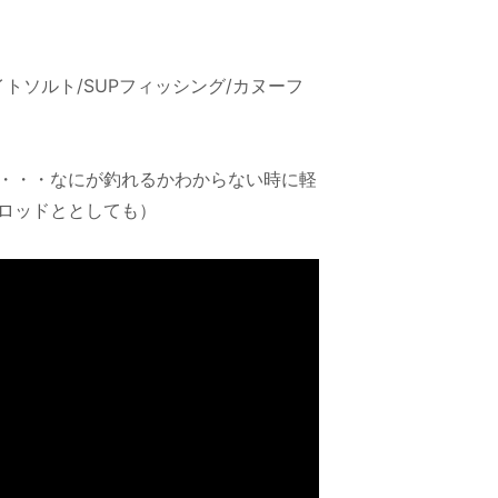
トソルト/SUPフィッシング/カヌーフ
・・・なにが釣れるかわからない時に軽
ロッドととしても）