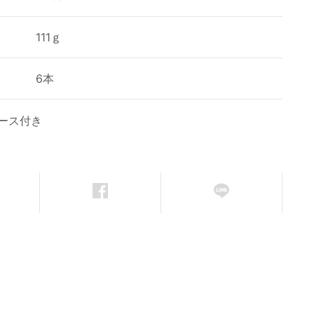
111ｇ
6本
ース付き