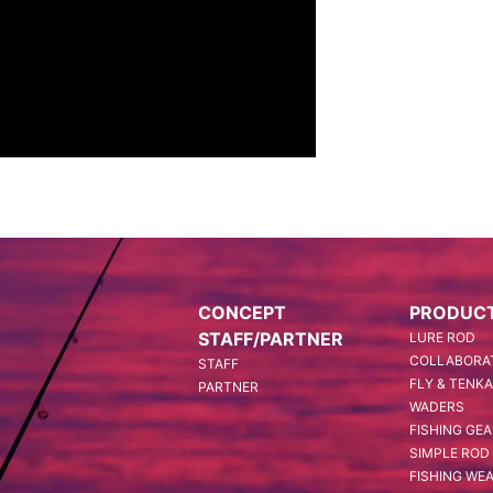
CONCEPT
PRODUC
STAFF/PARTNER
LURE ROD
COLLABORAT
STAFF
FLY & TENK
PARTNER
WADERS
FISHING GE
SIMPLE ROD
FISHING WE