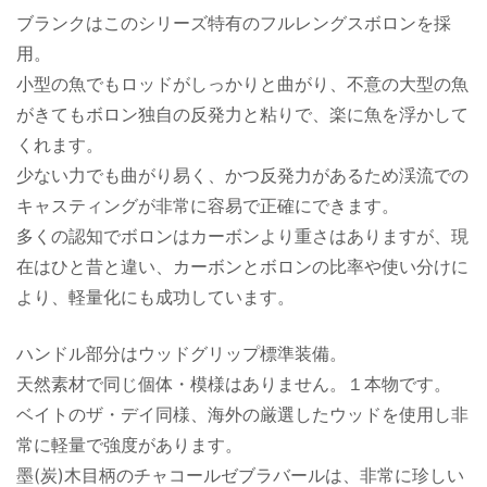
ブランクはこのシリーズ特有のフルレングスボロンを採
用。
小型の魚でもロッドがしっかりと曲がり、不意の大型の魚
がきてもボロン独自の反発力と粘りで、楽に魚を浮かして
くれます。
少ない力でも曲がり易く、かつ反発力があるため渓流での
キャスティングが非常に容易で正確にできます。
多くの認知でボロンはカーボンより重さはありますが、現
在はひと昔と違い、カーボンとボロンの比率や使い分けに
より、軽量化にも成功しています。
ハンドル部分はウッドグリップ標準装備。
天然素材で同じ個体・模様はありません。１本物です。
ベイトのザ・デイ同様、海外の厳選したウッドを使用し非
常に軽量で強度があります。
墨(炭)木目柄のチャコールゼブラバールは、非常に珍しい