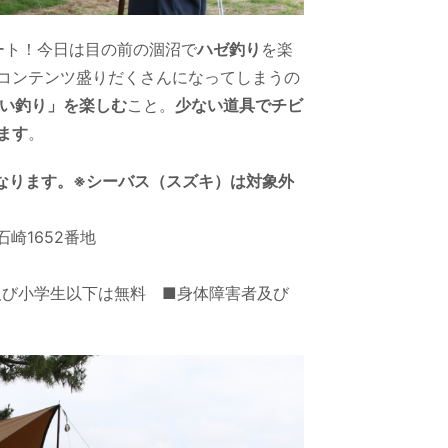
タート！今日は目の前の涸沼で
ハゼ釣り
を楽
コンテンツ盛りだくさんになってしまうの
い釣り」を楽しむ
こと。
少ない道具でチビ
ます
。
なります。※シーバス（スズキ）は対象外
崎1652番地
人及び小学生以下は無料 ■身体障害者及び