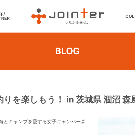
F/
COL
TNER
BLOG
りを楽しもう！ in 茨城県 涸沼 
海とキャンプを愛する女子キャンパー森