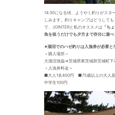
14:30になる頃、ようやく釣りがス
しみます。釣りキャンプはどうしても
で、JOINTERと私のオススメは
「ちょ
魚を狙うだけでも夕方まで存分に遊べ
※涸沼でのハゼ釣りは入漁券が必要と
＜購入場所＞
大涸沼漁協⇒茨城県東茨城群茨城町下石
＜入漁券料金＞
■大人1名400円 ■75歳以上の大
中学生100円