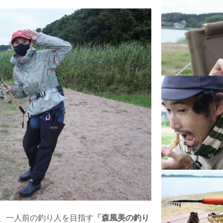
、一人前の釣り人を目指す
「森風美の釣り