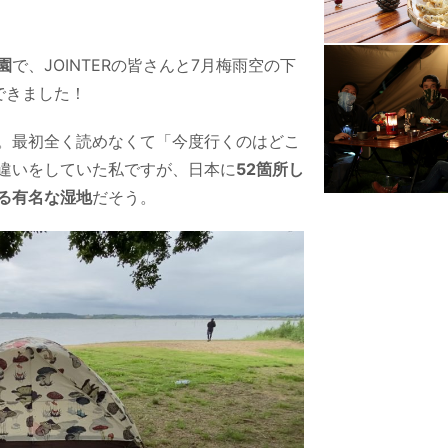
園
で、JOINTERの皆さんと7月梅雨空の下
できました！
。最初全く読めなくて「今度行くのはどこ
違いをしていた私ですが、日本に
52箇所し
る有名な湿地
だそう。