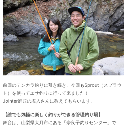
前回の
テンカラ釣り
に引き続き、今回も
Sprout（スプラウ
ト）
を使ってエサ釣りに行って来ました！
Jointer師匠の塩入さんに教えてもらいます。
【誰でも気軽に楽しく釣りができる管理釣り場】
舞台は、山梨県大月市にある「奈良子釣りセンター」で