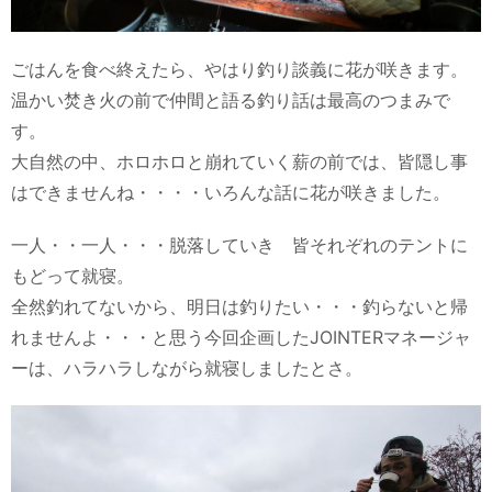
ごはんを食べ終えたら、やはり釣り談義に花が咲きます。
温かい焚き火の前で仲間と語る釣り話は最高のつまみで
す。
大自然の中、ホロホロと崩れていく薪の前では、皆隠し事
はできませんね・・・・いろんな話に花が咲きました。
一人・・一人・・・脱落していき 皆それぞれのテントに
もどって就寝。
全然釣れてないから、明日は釣りたい・・・釣らないと帰
れませんよ・・・と思う今回企画したJOINTERマネージャ
ーは、ハラハラしながら就寝しましたとさ。