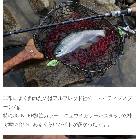
非常によく釣れたのはアルフレッド社の ネイティブスプ
ーン7ｇ
特に
JOINTER別注カラー：キュウイカラー
がスタッフの中
で奪い合いにあるくらいバイトが多かったです。